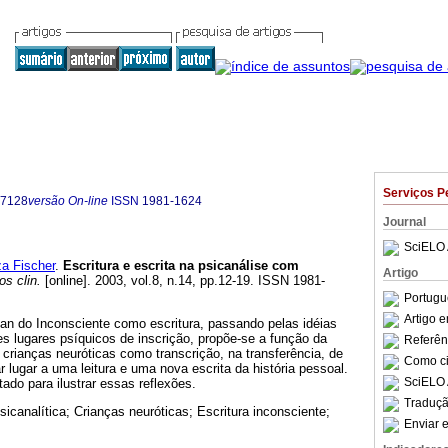
Serviços P
-7128
versão On-line
ISSN
1981-1624
Journal
SciELO 
a Fischer
.
Escritura e escrita na psicanálise com
Artigo
os clin.
[online]. 2003, vol.8, n.14, pp.12-19. ISSN 1981-
Portugu
Artigo 
can do Inconsciente como escritura, passando pelas idéias
es lugares psíquicos de inscrição, propõe-se a função da
Referên
 crianças neuróticas como transcrição, na transferência, de
Como cit
r lugar a uma leitura e uma nova escrita da história pessoal.
SciELO 
ado para ilustrar essas reflexões.
Traduçã
psicanalítica; Crianças neuróticas; Escritura inconsciente;
Enviar e