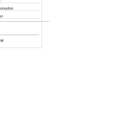
s
cionados
ar
nk