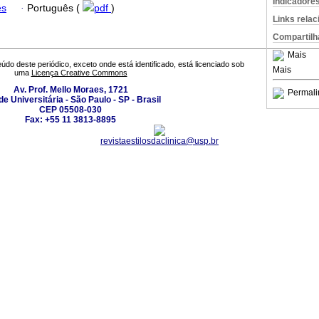
Indicadore
ês
·
Português (
pdf
)
Links rela
Compartilh
Mais
údo deste periódico, exceto onde está identificado, está licenciado sob
Mais
uma
Licença Creative Commons
Av. Prof. Mello Moraes, 1721
Permali
e Universitária - São Paulo - SP - Brasil
CEP 05508-030
Fax: +55 11 3813-8895
revistaestilosdaclinica@usp.br