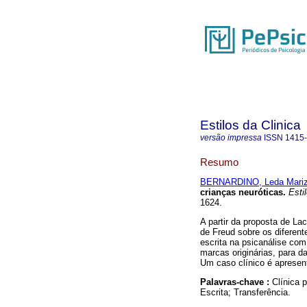
Estilos da Clinica
versão impressa
ISSN
1415
Resumo
BERNARDINO, Leda Mariz
crianças neuróticas.
Estil
1624.
A partir da proposta de La
de Freud sobre os diferent
escrita na psicanálise com
marcas originárias, para da
Um caso clínico é apresent
Palavras-chave :
Clínica 
Escrita; Transferência.