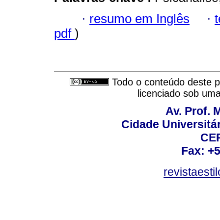
·
resumo em Inglês
·
pdf
)
Todo o conteúdo deste pe
licenciado sob um
Av. Prof. 
Cidade Universitári
CEP
Fax: +
revistaest