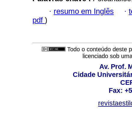
·
resumo em Inglês
·
pdf
)
Todo o conteúdo deste pe
licenciado sob um
Av. Prof. 
Cidade Universitári
CEP
Fax: +
revistaest