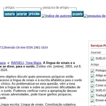
Serviços P
-7128
versão On-line
ISSN
1981-1624
Journal
SciELO 
azia
e
RAFAELI, Yone Maria
.
A língua de sinais e a
Artigo
de se dizer, para o surdo
.
Estilos clin.
[online]. 2003, vol.8,
-1624.
Portugu
Artigo 
mo objetivo discutir quais processos psíquicos estão
cesso à língua de sinais e à escrita alfabética para o surdo
Referên
o clínico. Ao problematizar-se esta questão, vêm a tona
Como cit
re a língua de sinais e sobre as possíveis dificuldades de
SciELO 
ra o surdo. Pudemos verificar como a apropriação desses
a essas adversidades, pode trazer ganhos psíquicos,
Traduçã
surdo.
Enviar e
Língua escrita; Língua de sinais; Constituição subjetiva.