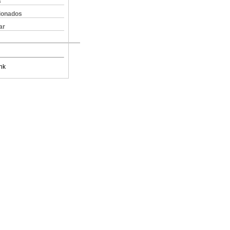
s
cionados
ar
nk