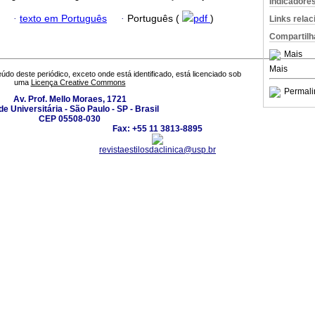
Indicadore
·
texto em Português
·
Português (
pdf
)
Links rela
Compartilh
Mais
Mais
údo deste periódico, exceto onde está identificado, está licenciado sob
uma
Licença Creative Commons
Permali
Av. Prof. Mello Moraes, 1721
e Universitária - São Paulo - SP - Brasil
CEP 05508-030
Fax: +55 11 3813-8895
revistaestilosdaclinica@usp.br