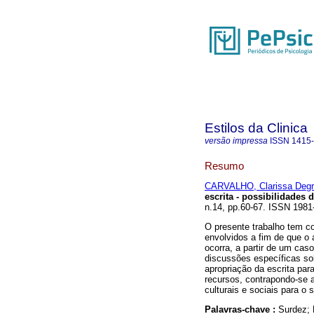
Estilos da Clinica
versão impressa
ISSN
1415
Resumo
CARVALHO, Clarissa Degr
escrita - possibilidades 
n.14, pp.60-67. ISSN 1981
O presente trabalho tem co
envolvidos a fim de que o a
ocorra, a partir de um cas
discussões específicas sob
apropriação da escrita pa
recursos, contrapondo-se 
culturais e sociais para o 
Palavras-chave :
Surdez; 