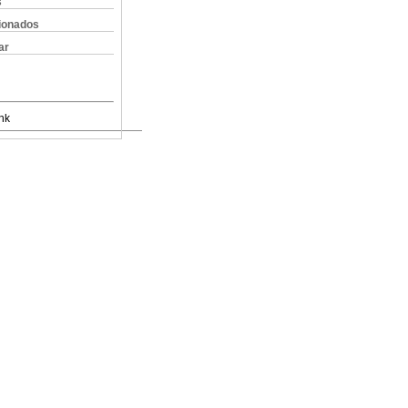
s
cionados
ar
nk