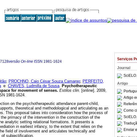
Serviços P
-7128
versão On-line
ISSN
1981-1624
Journal
SciELO 
itão
;
PROCHNO, Caio César Souza Camargo
;
PERFEITO,
Artigo
a
e
CHAVES, Ludmilla de Sousa
.
Psychotherapeutic
space for movement of senses
.
Estilos clin.
[online]. 2009,
Portugu
SSN 1981-1624.
Artigo 
ection on the psychotherapeutic attendance parent-child,
Referên
supports, theoretical and methodological and articulating as an
Como cit
. This proposal takes into consideration how the process of
SciELO 
, the primacy of the intervention in the construction of the
he analytic setting relational formations. It presents a
Traduçã
mediation in earliest infancy, to the extent that relies on the
Enviar e
e field of involvement and articulates technically and
 of subjectification.