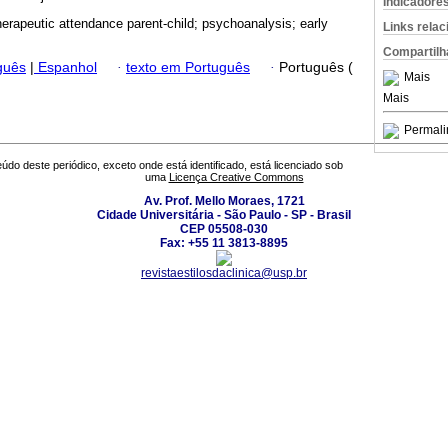
Indicadore
erapeutic attendance parent-child; psychoanalysis; early
Links rela
Compartilh
guês
|
Espanhol
·
texto em Português
·
Português (
Mais
Mais
Permali
údo deste periódico, exceto onde está identificado, está licenciado sob
uma
Licença Creative Commons
Av. Prof. Mello Moraes, 1721
Cidade Universitária - São Paulo - SP - Brasil
CEP 05508-030
Fax: +55 11 3813-8895
revistaestilosdaclinica@usp.br