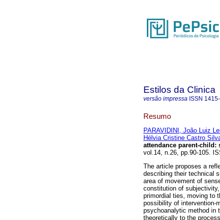
Estilos da Clinica
versão impressa
ISSN
1415
Resumo
PARAVIDINI, João Luiz Le
Hélvia Cristine Castro Silv
attendance parent-child
:
vol.14, n.26, pp.90-105. I
The article proposes a refl
describing their technical 
area of movement of senses
constitution of subjectivity
primordial ties, moving to t
possibility of intervention-
psychoanalytic method in th
theoretically to the process