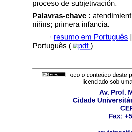
proceso de subjetivación.
Palavras-chave :
atendimient
niñns; primera infancia.
·
resumo em Português
|
Português (
pdf
)
Todo o conteúdo deste pe
licenciado sob um
Av. Prof. 
Cidade Universitári
CEP
Fax: +