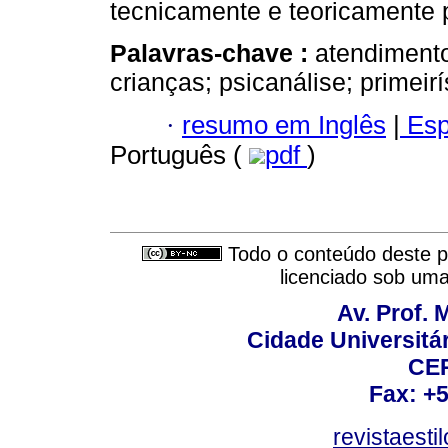
tecnicamente e teoricamente 
Palavras-chave :
atendimento
crianças; psicanálise; primeir
·
resumo em Inglês
|
Esp
Português (
pdf
)
Todo o conteúdo deste pe
licenciado sob um
Av. Prof. 
Cidade Universitári
CEP
Fax: +
revistaest