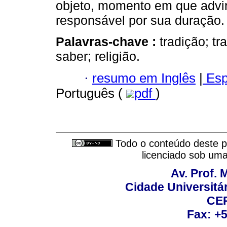
objeto, momento em que advir
responsável por sua duração.
Palavras-chave :
tradição; t
saber; religião.
·
resumo em Inglês
|
Esp
Português (
pdf
)
Todo o conteúdo deste pe
licenciado sob um
Av. Prof. 
Cidade Universitári
CEP
Fax: +