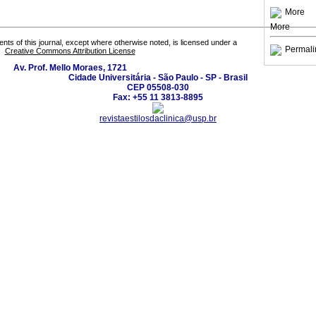
More
More
tents of this journal, except where otherwise noted, is licensed under a
Permali
Creative Commons Attribution License
Av. Prof. Mello Moraes, 1721
Cidade Universitária - São Paulo - SP - Brasil
CEP 05508-030
Fax: +55 11 3813-8895
revistaestilosdaclinica@usp.br