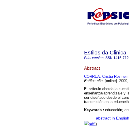
Estilos da Clinica
Print version
ISSN
1415-712
Abstract
CORREA, Cristia Rosineir
Estilos clin.
[online]. 2009
El artículo aborda la cuest
enseñanza/aprendizaje y la
ser diseñado desde el conc
transmisión en la educació
Keywords :
educación; en
·
abstract in Englis
pdf
)