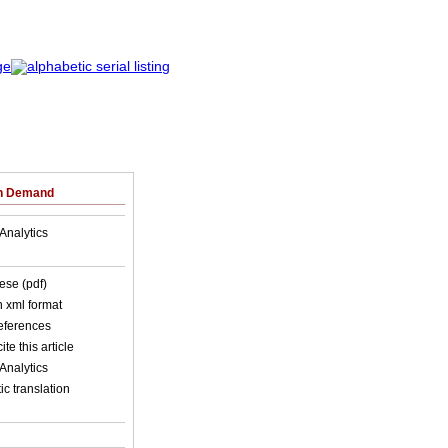
on Demand
Analytics
ese (pdf)
in xml format
references
ite this article
Analytics
c translation