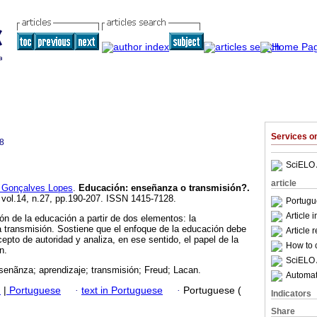
Services 
8
SciELO 
article
i Gonçalves Lopes
.
Educación
:
enseñanza o transmisión?
.
, vol.14, n.27, pp.190-207. ISSN 1415-7128.
Portugu
Article 
ión de la educación a partir de dos elementos: la
 transmisión. Sostiene que el enfoque de la educación debe
Article 
epto de autoridad y analiza, en ese sentido, el papel de la
How to c
n.
SciELO 
senãnza; aprendizaje; transmisión; Freud; Lacan.
Automati
h
|
Portuguese
·
text in Portuguese
·
Portuguese (
Indicators
Share