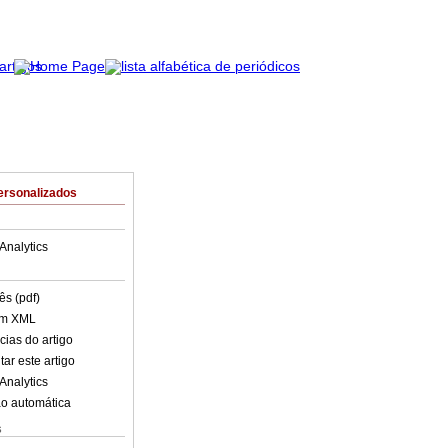
ersonalizados
Analytics
ês (pdf)
em XML
cias do artigo
ar este artigo
Analytics
o automática
s