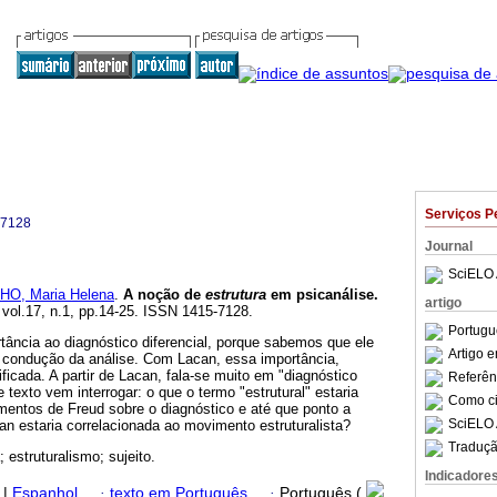
Serviços P
-7128
Journal
SciELO 
O, Maria Helena
.
A noção de
estrutura
em psicanálise
.
artigo
 vol.17, n.1, pp.14-25. ISSN 1415-7128.
Portugu
ância ao diagnóstico diferencial, porque sabemos que ele
Artigo 
a condução da análise. Com Lacan, essa importância,
tificada. A partir de Lacan, fala-se muito em "diagnóstico
Referên
e texto vem interrogar: o que o termo "estrutural" estaria
Como cit
entos de Freud sobre o diagnóstico e até que ponto a
SciELO 
n estaria correlacionada ao movimento estruturalista?
Traduçã
; estruturalismo; sujeito.
Indicadore
|
Espanhol
·
texto em Português
·
Português (