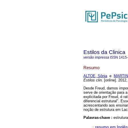
Estilos da Clinica
versão impressa
ISSN
1415
Resumo
ALTOE, Sônia
e
MARTINH
Estilos clin.
[online]. 2012,
Desde Freud, damos import
serve de orientação para 
explicitada por Freud, é ra
diferencial estrutural". Ess
acrescentando aos ensinam
noção de estrutura em Laca
Palavras-chave :
estrutura
·
resumo em Inglês