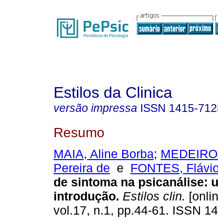
Estilos da Clinica
versão impressa
ISSN
1415-712
Resumo
MAIA, Aline Borba
;
MEDEIROS
Pereira de
e
FONTES, Flávi
de sintoma na psicanálise
:
introdução
.
Estilos clin.
[onlin
vol.17, n.1, pp.44-61. ISSN 1