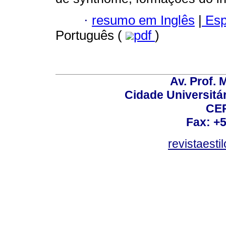
·
resumo em Inglês
|
Esp
Português (
pdf
)
Av. Prof. 
Cidade Universitári
CEP
Fax: +
revistaest