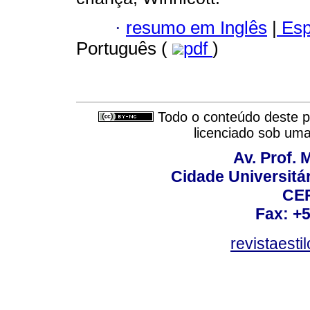
·
resumo em Inglês
|
Esp
Português (
pdf
)
Todo o conteúdo deste pe
licenciado sob um
Av. Prof. 
Cidade Universitári
CEP
Fax: +
revistaest