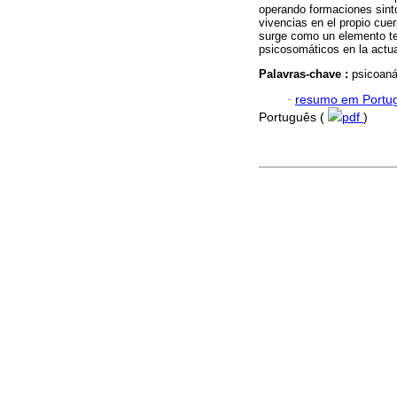
operando formaciones sint
vivencias en el propio cuer
surge como un elemento te
psicosomáticos en la actua
Palavras-chave :
psicoaná
·
resumo em Portu
Português (
pdf
)