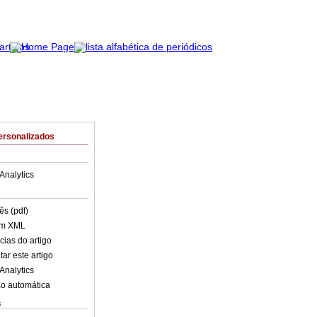
ersonalizados
Analytics
ês (pdf)
em XML
cias do artigo
ar este artigo
Analytics
o automática
s