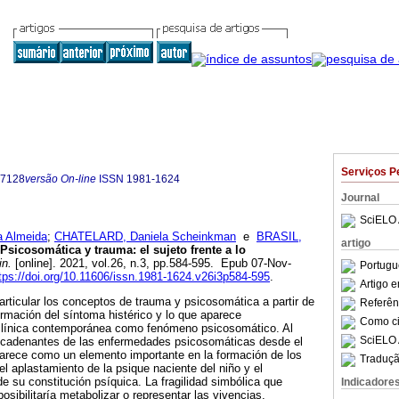
Serviços P
-7128
versão On-line
ISSN
1981-1624
Journal
SciELO 
a Almeida
;
CHATELARD, Daniela Scheinkman
e
BRASIL,
artigo
Psicosomática y trauma: el sujeto frente a lo
in.
[online]. 2021, vol.26, n.3, pp.584-595. Epub 07-Nov-
Portugu
tps://doi.org/10.11606/issn.1981-1624.v26i3p584-595
.
Artigo 
articular los conceptos de trauma y psicosomática a partir de
Referên
formación del síntoma histérico y lo que aparece
Como cit
clínica contemporánea como fenómeno psicosomático. Al
SciELO 
encadenantes de las enfermedades psicosomáticas desde el
parece como un elemento importante en la formación de los
Traduçã
l aplastamiento de la psique naciente del niño y el
 su constitución psíquica. La fragilidad simbólica que
Indicadore
osibilitaría metabolizar o representar las vivencias,