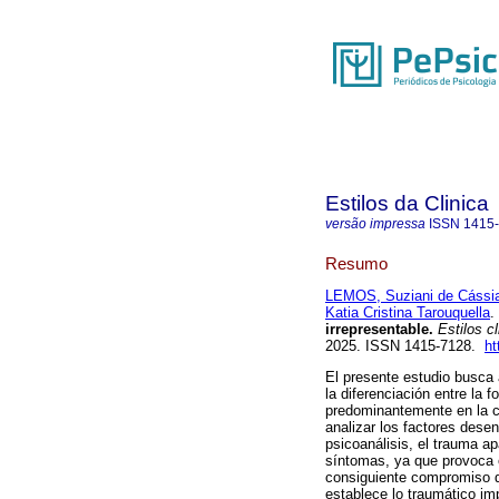
Estilos da Clinica
versão impressa
ISSN
1415
Resumo
LEMOS, Suziani de Cássi
Katia Cristina Tarouquella
.
irrepresentable.
Estilos cl
2025. ISSN 1415-7128.
ht
El presente estudio busca 
la diferenciación entre la 
predominantemente en la 
analizar los factores des
psicoanálisis, el trauma a
síntomas, ya que provoca e
consiguiente compromiso de
establece lo traumático imp