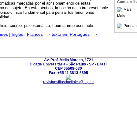
Compartilh
omáticas marcadas por el aprisionamiento de estas
po del sujeto. En este sentido, la noción de lo irrepresentable
Mais
órico-clínico fundamental para pensar los fenómenos
Mais
lidad.
lisis; cuerpo; psicosomático; trauma; irrepresentable.
Permali
guês
|
Inglês
|
Francês
·
texto em Português
·
Av. Prof. Mello Moraes, 1721
Cidade Universitária - São Paulo - SP - Brasil
CEP 05508-030
Fax: +55 11 3813-8895
revistaestilosdaclinica@usp.br