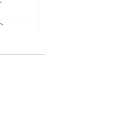
ar
nk