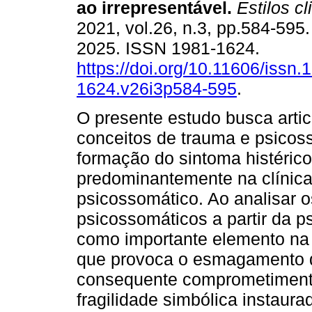
ao irrepresentável.
Estilos cl
2021, vol.26, n.3, pp.584-59
2025. ISSN 1981-1624.
https://doi.org/10.11606/issn.
1624.v26i3p584-595
.
O presente estudo busca artic
conceitos de trauma e psicoss
formação do sintoma histéric
predominantemente na clíni
psicossomático. Ao analisar
psicossomáticos a partir da p
como importante elemento na
que provoca o esmagamento d
consequente comprometimento 
fragilidade simbólica instaura