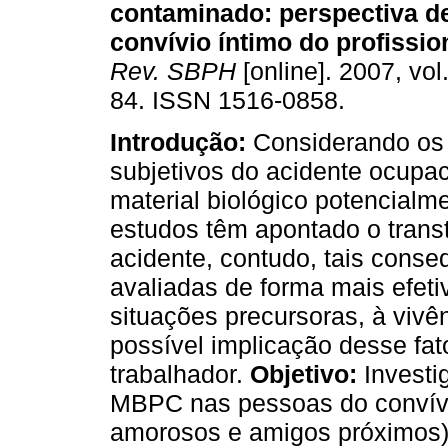
contaminado
:
perspectiva d
convívio íntimo do profissio
Rev. SBPH
[online]. 2007, vol
84. ISSN 1516-0858.
Introdução:
Considerando os
subjetivos do acidente ocupa
material biológico potencial
estudos têm apontado o transt
acidente, contudo, tais conse
avaliadas de forma mais efetiv
situações precursoras, à vivên
possível implicação desse fato
trabalhador.
Objetivo:
Investi
MBPC nas pessoas do convívio
amorosos e amigos próximos) 