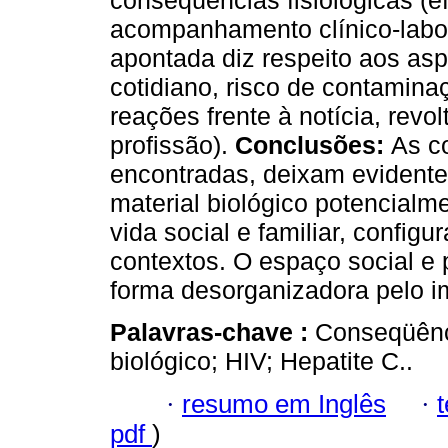
conseqüências fisiológicas (efe
acompanhamento clínico-labor
apontada diz respeito aos asp
cotidiano, risco de contamin
reações frente à notícia, revol
profissão).
Conclusões:
As c
encontradas, deixam evidente
material biológico potencial
vida social e familiar, confi
contextos. O espaço social e p
forma desorganizadora pelo i
Palavras-chave :
Conseqüênci
biológico; HIV; Hepatite C..
·
resumo em Inglês
·
pdf
)