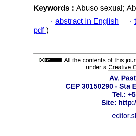
Keywords :
Abuso sexual; Abo
·
abstract in English
·
pdf
)
All the contents of this jo
under a
Creative 
Av. Past
CEP 30150290 - Sta E
Tel.: +
Site: http
editor