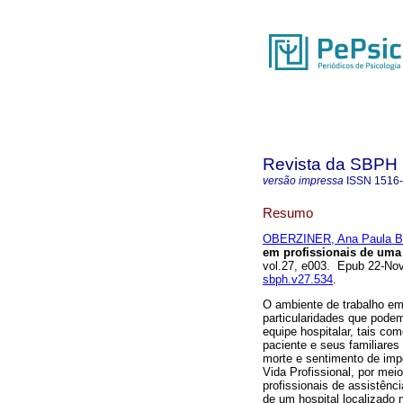
Revista da SBPH
versão impressa
ISSN
1516
Resumo
OBERZINER, Ana Paula Be
em profissionais de uma 
vol.27, e003. Epub 22-No
sbph.v27.534
.
O ambiente de trabalho em
particularidades que pode
equipe hospitalar, tais c
paciente e seus familiares
morte e sentimento de impo
Vida Profissional, por mei
profissionais de assistên
de um hospital localizado 