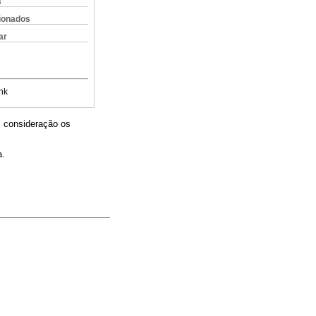
s
cionados
ar
nk
m consideração os
a.