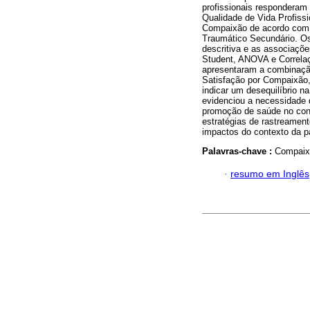
profissionais responderam
Qualidade de Vida Profissi
Compaixão de acordo com o
Traumático Secundário. Os
descritiva e as associaçõe
Student, ANOVA e Correlaç
apresentaram a combinaçã
Satisfação por Compaixão,
indicar um desequilíbrio na
evidenciou a necessidade 
promoção de saúde no conte
estratégias de rastreamen
impactos do contexto da p
Palavras-chave :
Compaixã
·
resumo em Inglês