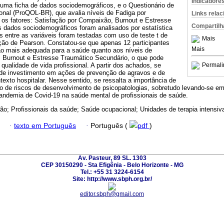
Indicadore
 uma ficha de dados sociodemográficos, e o Questionário de
onal (ProQOL-BR), que avalia níveis de Fadiga por
Links rela
s fatores: Satisfação por Compaixão, Burnout e Estresse
Compartilh
 dados sociodemográficos foram analisados por estatística
s entre as variáveis foram testadas com uso de teste t de
Mais
ão de Pearson. Constatou-se que apenas 12 participantes
Mais
o mais adequada para a saúde quanto aos níveis de
 Burnout e Estresse Traumático Secundário, o que pode
 qualidade de vida profissional. A partir dos achados, se
Permali
de investimento em ações de prevenção de agravos e de
xto hospitalar. Nesse sentido, se ressalta a importância de
to de riscos de desenvolvimento de psicopatologias, sobretudo levando-se e
andemia de Covid-19 na saúde mental de profissionais de saúde.
o; Profissionais da saúde; Saúde ocupacional; Unidades de terapia intensiv
·
texto em Português
·
Português (
pdf
)
Av. Pasteur, 89 SL. 1303
CEP 30150290 - Sta Efigênia - Belo Horizonte - MG
Tel.: +55 31 3224-6154
Site: http://www.sbph.org.br/
editor.sbph@gmail.com