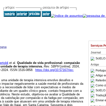
Serviços P
-0858
Journal
SciELO 
rtoldi
et al.
Qualidade de vida profissional: compaixão
Artigo
unidade de terapia intensiva.
Rev. SBPH
[online]. 2024,
v-2024. ISSN 1516-0858.
https://doi.org/10.57167/rev-
Portugu
Artigo 
 uma unidade de terapia intensiva envolve desafios e
Referên
m impactar negativamente a saúde mental de profissionais da
Como cit
omo a necessidade de lidar com expectativas e medos de
SciELO 
 diante de um quadro clínico grave, contato frequente com a
tência. Neste estudo, objetivou-se avaliar a Qualidade de
Traduçã
o da satisfação por compaixão e da fadiga por compaixão, em
Enviar e
cia à saúde que atuavam em uma unidade de terapia intensiva
no Vale do Itajaí, em Santa Catarina. Sessenta e dois