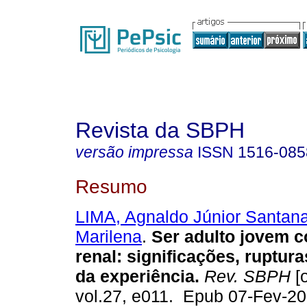
Revista da SBPH
versão impressa
ISSN
1516-085
Resumo
LIMA, Agnaldo Júnior Santan
Marilena
.
Ser adulto jovem 
renal: significações, ruptura
da experiência.
Rev. SBPH
[o
vol.27, e011. Epub 07-Fev-2