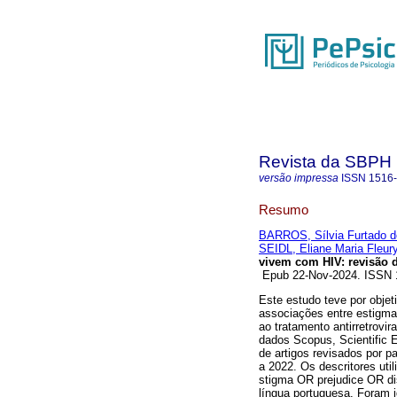
Revista da SBPH
versão impressa
ISSN
1516
Resumo
BARROS, Sílvia Furtado d
SEIDL, Eliane Maria Fleur
vivem com HIV: revisão de
Epub 22-Nov-2024. ISSN
Este estudo teve por objeti
associações entre estigm
ao tratamento antirretrovir
dados Scopus, Scientific E
de artigos revisados por p
a 2022. Os descritores 
stigma OR prejudice OR di
língua portuguesa. Foram i