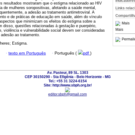
Indicadore
. Os resultados mostraram que o estigma relacionado ao HIV
da de mulheres soropositivas, afetando a saúde mental,
Links rela
quentemente, a adesão ao tratamento antirretroviral. A
Compartilh
nto e de práticas de educação em saúde, além do vínculo
 aspectos que minimizam os efeitos do estigma sobre a
Mais
m disso, questões relacionadas à gestação e puerpério,
Mais
de, violência e vulnerabilidade social devem ser consideradas
 adesão ao tratamento.
Permali
heres; Estigma.
·
texto em Português
·
Português (
pdf
)
Av. Pasteur, 89 SL. 1303
CEP 30150290 - Sta Efigênia - Belo Horizonte - MG
Tel.: +55 31 3224-6154
Site: http://www.sbph.org.br/
editor.sbph@gmail.com