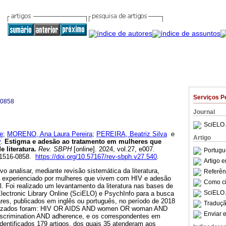
Serviços P
-0858
Journal
SciELO 
e
;
MORENO, Ana Laura Pereira
;
PEREIRA, Beatriz Silva
e
Artigo
y
.
Estigma e adesão ao tratamento em mulheres que
 literatura.
Rev. SBPH
[online]. 2024, vol.27, e007.
Portugu
 1516-0858.
https://doi.org/10.57167/rev-sbph.v27.540
.
Artigo 
vo analisar, mediante revisão sistemática da literatura,
Referên
a experienciado por mulheres que vivem com HIV e adesão
Como cit
al. Foi realizado um levantamento da literatura nas bases de
SciELO 
lectronic Library Online (SciELO) e PsychInfo para a busca
ares, publicados em inglês ou português, no período de 2018
Traduçã
utilizados foram: HIV OR AIDS AND women OR woman AND
Enviar e
scrimination AND adherence, e os correspondentes em
dentificados 179 artigos, dos quais 35 atenderam aos