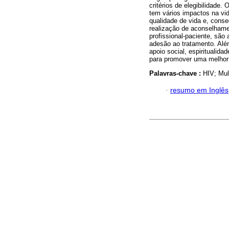
critérios de elegibilidade
tem vários impactos na vi
qualidade de vida e, conse
realização de aconselhame
profissional-paciente, são
adesão ao tratamento. Alé
apoio social, espiritualida
para promover uma melhor
Palavras-chave :
HIV; Mul
·
resumo em Inglês