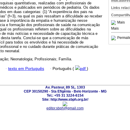
Indicadore
squisas quantitativas, realizadas com profissionais de
médicos e publicados em periódicos de pediatria. Os dados
Links rela
ados em duas categorias: (1) “A experiência dos pais na
Compartilh
s” (f=3), na qual os pais ressaltam a dificuldade ao receber
fase à importância da empatia e humanização nesse
Mais
ência e formação dos profissionais de saúde na comunicação
Mais
qual os profissionais refletem sobre as dificuldades na
 de más notícias e necessidade de capacitação técnica e
desta tarefa. Conclui-se que a comunicação de más
Permali
ícil para todos os envolvidos e há necessidade de
profissional e no cuidado durante práticas de comunicação
to neonatal.
ção; Neonatologia; Profissionais; Família.
·
texto em Português
·
Português (
pdf
)
Av. Pasteur, 89 SL. 1303
CEP 30150290 - Sta Efigênia - Belo Horizonte - MG
Tel.: +55 31 3224-6154
Site: http://www.sbph.org.br/
editor.sbph@gmail.com