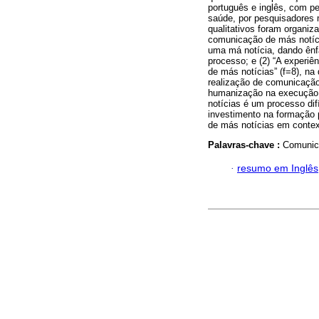
português e inglês, com pe
saúde, por pesquisadores 
qualitativos foram organiz
comunicação de más notícia
uma má notícia, dando ên
processo; e (2) “A experi
de más notícias” (f=8), na 
realização de comunicação
humanização na execução 
notícias é um processo dif
investimento na formação 
de más notícias em contex
Palavras-chave :
Comunica
·
resumo em Inglês