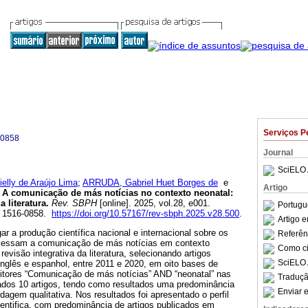
Serviços P
-0858
Journal
SciELO 
lly de Araújo Lima
;
ARRUDA, Gabriel Huet Borges de
e
Artigo
A comunicação de más notícias no contexto neonatal:
 literatura.
Rev. SBPH
[online]. 2025, vol.28, e001.
Portugu
N 1516-0858.
https://doi.org/10.57167/rev-sbph.2025.v28.500
.
Artigo 
ar a produção científica nacional e internacional sobre os
Referên
ravessam a comunicação de más notícias em contexto
Como cit
evisão integrativa da literatura, selecionando artigos
SciELO 
nglês e espanhol, entre 2011 e 2020, em oito bases de
itores “Comunicação de más notícias” AND “neonatal” nas
Traduçã
sados 10 artigos, tendo como resultados uma predominância
Enviar e
dagem qualitativa. Nos resultados foi apresentado o perfil
ientifica, com predominância de artigos publicados em