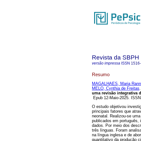
Revista da SBPH
versão impressa
ISSN
1516
Resumo
MAGALHAES, Maria Rannie
MELO, Cynthia de Freitas
.
uma revisão integrativa da
Epub 12-Maio-2025. ISS
O estudo objetivou investig
principais fatores que at
neonatal. Realizou-se uma r
publicados em português, i
dados. Por meio dos descr
três línguas. Foram anali
na língua inglesa e de abor
quantitativo da produção c