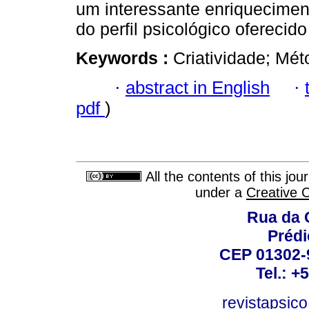
um interessante enriqueciment
do perfil psicológico ofereci
Keywords :
Criatividade; Mé
·
abstract in English
·
pdf
)
All the contents of this jo
under a
Creative 
Rua da 
Prédi
CEP 01302-9
Tel.: +
revistapsi