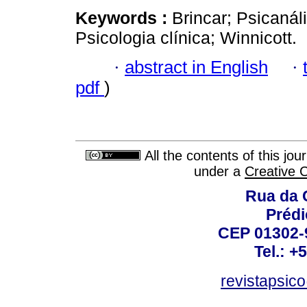
Keywords :
Brincar; Psicanáli
Psicologia clínica; Winnicott.
·
abstract in English
·
pdf
)
All the contents of this jo
under a
Creative 
Rua da 
Prédi
CEP 01302-9
Tel.: +
revistapsi