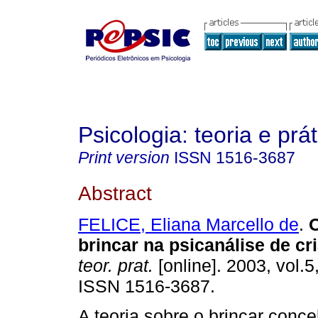
Psicologia: teoria e prát
Print version
ISSN
1516-3687
Abstract
FELICE, Eliana Marcello de
.
O
brincar na psicanálise de cr
teor. prat.
[online]. 2003, vol.5
ISSN 1516-3687.
A teoria sobre o brincar conce