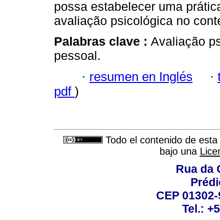
possa estabelecer uma prátic
avaliação psicológica no cont
Palabras clave :
Avaliação ps
pessoal.
·
resumen en Inglés
·
pdf
)
Todo el contenido de esta 
bajo una
Lice
Rua da 
Prédi
CEP 01302-9
Tel.: +