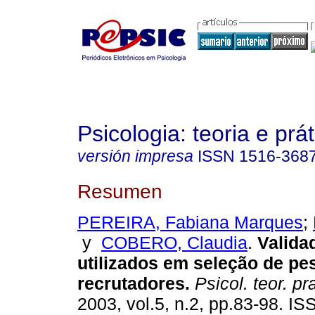
Psicologia: teoria e prát
versión impresa
ISSN
1516-368
Resumen
PEREIRA, Fabiana Marques
;
y
COBERO, Claudia
.
Valida
utilizados em seleção de p
recrutadores
.
Psicol. teor. pra
2003, vol.5, n.2, pp.83-98. I