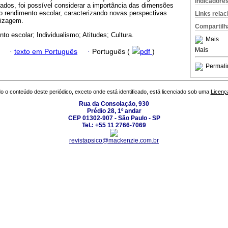
Indicadore
ados, foi possível considerar a importância das dimensões
do rendimento escolar, caracterizando novas perspectivas
Links rela
dizagem.
Compartilh
to escolar; Individualismo; Atitudes; Cultura.
Mais
Mais
·
texto em Português
·
Português (
pdf
)
Permali
o o conteúdo deste periódico, exceto onde está identificado, está licenciado sob uma
Licenç
Rua da Consolação, 930
Prédio 28, 1º andar
CEP 01302-907 - São Paulo - SP
Tel.: +55 11 2766-7069
revistapsico@mackenzie.com.br