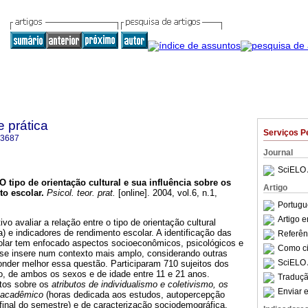
e prática
Serviços P
-3687
Journal
SciELO 
O tipo de orientação cultural e sua influência sobre os
Artigo
to escolar
.
Psicol. teor. prat.
[online]. 2004, vol.6, n.1,
.
Portugu
Artigo 
vo avaliar a relação entre o tipo de orientação cultural
sta) e indicadores de rendimento escolar. A identificação das
Referên
lar tem enfocado aspectos socioeconômicos, psicológicos e
Como cit
a se insere num contexto mais amplo, considerando outras
SciELO 
onder melhor essa questão. Participaram 710 sujeitos dos
o, de ambos os sexos e de idade entre 11 e 21 anos.
Traduçã
tos sobre os
atributos de individualismo e coletivismo, os
Enviar e
o acadêmico
(horas dedicada aos estudos, autopercepção
final do semestre) e de caracterização sociodemográfica.