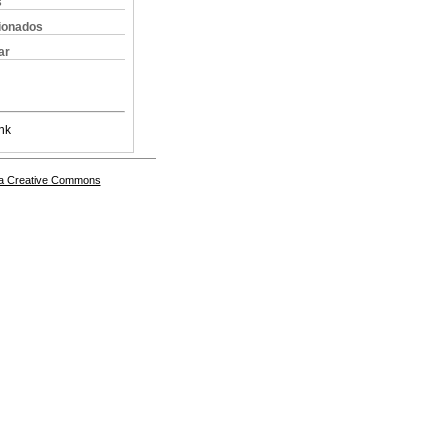
s
cionados
ar
nk
a Creative Commons