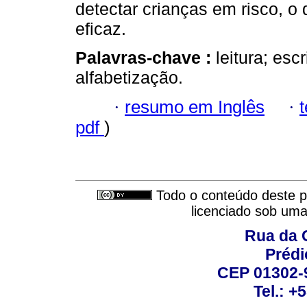
detectar crianças em risco, o 
eficaz.
Palavras-chave :
leitura; esc
alfabetização.
·
resumo em Inglês
·
pdf
)
Todo o conteúdo deste pe
licenciado sob um
Rua da 
Prédi
CEP 01302-9
Tel.: +