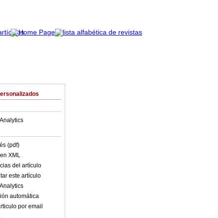
Personalizados
Analytics
és (pdf)
o en XML
ias del artículo
ar este artículo
Analytics
ión automática
rticulo por email