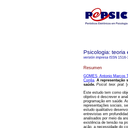
Psicologia: teoria 
versión impresa
ISSN
1516-
Resumen
GOMES, Antonio Marcos T
Corrêa
.
A representação 
saúde
.
Psicol. teor. prat.
[
Este estudo tem como obje
objetivo é descrever e anal
programação em saúde. Ado
representações sociais, s
estudo qualitativo desenvol
entrevistas em profundida
analisados por meio da aná
existência de tensão na prá
ação, a necessidade do con