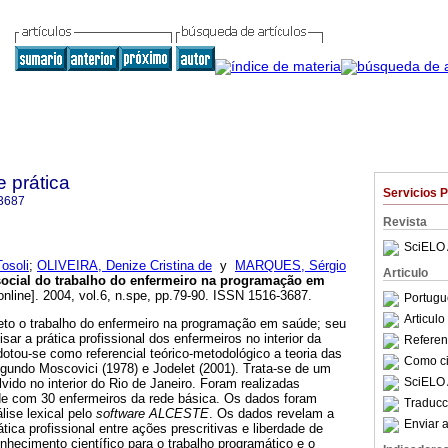
e prática
Servicios 
3687
Revista
SciELO 
osoli
;
OLIVEIRA, Denize Cristina de
y
MARQUES, Sérgio
Articulo
social do trabalho do enfermeiro na programação em
online]. 2004, vol.6, n.spe, pp.79-90. ISSN 1516-3687.
Portugu
Articul
to o trabalho do enfermeiro na programação em saúde; seu
isar a prática profissional dos enfermeiros no interior da
Referenc
tou-se como referencial teórico-metodológico a teoria das
Como cit
egundo Moscovici (1978) e Jodelet (2001). Trata-se de um
SciELO 
vido no interior do Rio de Janeiro. Foram realizadas
de com 30 enfermeiros da rede básica. Os dados foram
Traducc
lise lexical pelo
software ALCESTE
. Os dados revelam a
Enviar a
tica profissional entre ações prescritivas e liberdade de
hecimento científico para o trabalho programático e o