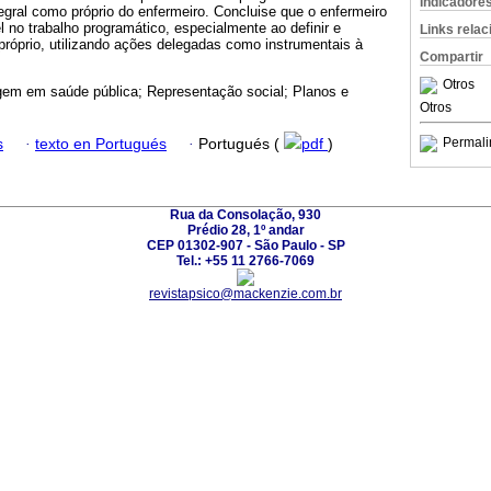
Indicadore
tegral como próprio do enfermeiro. Concluise que o enfermeiro
 no trabalho programático, especialmente ao definir e
Links rela
próprio, utilizando ações delegadas como instrumentais à
Compartir
Otros
em em saúde pública; Representação social; Planos e
Otros
Permali
s
·
texto en Portugués
·
Portugués (
pdf
)
Rua da Consolação, 930
Prédio 28, 1º andar
CEP 01302-907 - São Paulo - SP
Tel.: +55 11 2766-7069
revistapsico@mackenzie.com.br