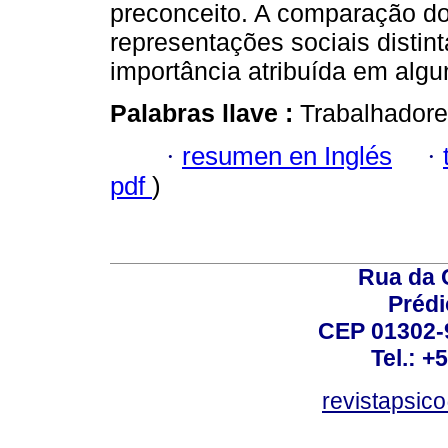
preconceito. A comparação do
representações sociais distin
importância atribuída em alg
Palabras llave :
Trabalhadore
·
resumen en Inglés
·
pdf
)
Rua da 
Prédi
CEP 01302-9
Tel.: +
revistapsi