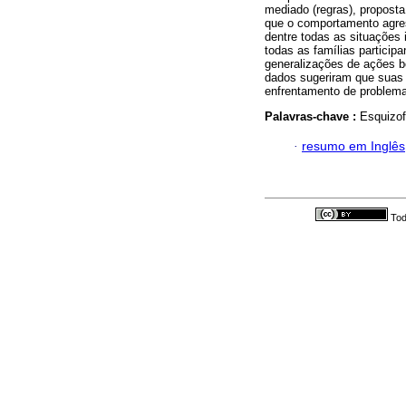
mediado (regras), proposta
que o comportamento agre
dentre todas as situações 
todas as famílias particip
generalizações de ações b
dados sugeriram que suas
enfrentamento de problem
Palavras-chave :
Esquizof
·
resumo em Inglês
Tod