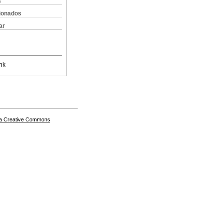
s
cionados
ar
nk
a Creative Commons