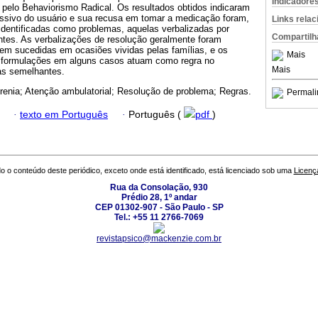
Indicadore
 pelo Behaviorismo Radical. Os resultados obtidos indicaram
ssivo do usuário e sua recusa em tomar a medicação foram,
Links rela
identificadas como problemas, aquelas verbalizadas por
Compartilh
antes. As verbalizações de resolução geralmente foram
em sucedidas em ocasiões vividas pelas famílias, e os
Mais
 formulações em alguns casos atuam como regra no
Mais
as semelhantes.
renia; Atenção ambulatorial; Resolução de problema; Regras.
Permali
·
texto em Português
·
Português (
pdf
)
o o conteúdo deste periódico, exceto onde está identificado, está licenciado sob uma
Licenç
Rua da Consolação, 930
Prédio 28, 1º andar
CEP 01302-907 - São Paulo - SP
Tel.: +55 11 2766-7069
revistapsico@mackenzie.com.br