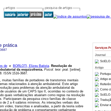
e prática
Serviços P
-3687
Journal
SciELO 
es de
e
BORLOTI, Elizeu Batista
.
Resolução de
Artigo
bulatorial da esquizofrenia
.
Psicol. teor. prat.
[online].
38. ISSN 1516-3687.
Portugu
Artigo 
, muitas famílias de portadores de transtornos mentais
emas relacionados à atenção ambulatorial. Este artigo
Referên
esolução para problemas da atenção ambulatorial da
Como cit
 de usuários de um CAPS tipo II, ocorridas no contexto de
SciELO 
ndo quais verbalizações atuariam como regras na resolução
s. Participaram da pesquisa cinco famílias de classe
Traduçã
o de 2 a 4 salários mínimos. As interações verbais dos
Enviar e
m vídeo, transcritas e analisadas, a partir da teoria sobre
resolução de problema e comportamento verbalmente