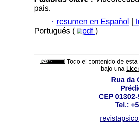
pais.
·
resumen en Español
|
I
Portugués (
pdf
)
Todo el contenido de esta 
bajo una
Lice
Rua da 
Prédi
CEP 01302-9
Tel.: +
revistapsi