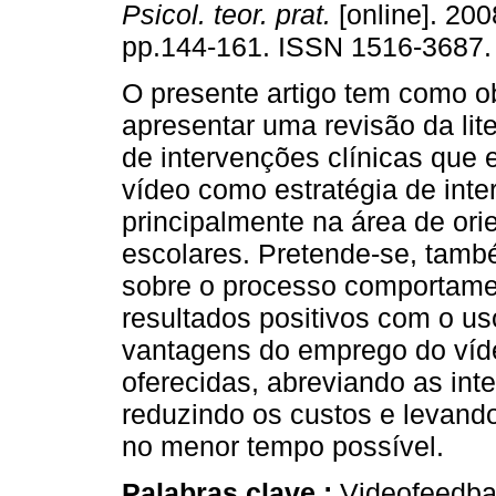
Psicol. teor. prat.
[online]. 2008
pp.144-161. ISSN 1516-3687.
O presente artigo tem como ob
apresentar uma revisão da lit
de intervenções clínicas que
vídeo como estratégia de inte
principalmente na área de ori
escolares. Pretende-se, tamb
sobre o processo comportamen
resultados positivos com o us
vantagens do emprego do víde
oferecidas, abreviando as in
reduzindo os custos e levando
no menor tempo possível.
Palabras clave :
Videofeedba