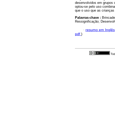
desenvolvidos em grupos d
optou-se pelo uso combinad
que o uso que as crianças 
Palavras-chave :
Brincade
Ressignificação; Desenvol
·
resumo em Inglês
pdf
)
Tod