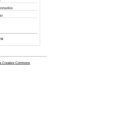
s
cionados
ar
nk
a Creative Commons