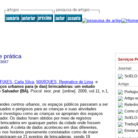
e prática
Serviços P
-3687
Journal
SciELO 
FIAES, Carla Silva
;
MARQUES, Reginalice de Lima
e
Artigo
os urbanos para (e das) brincadeiras: um estudo
e Salvador (BA).
Psicol. teor. prat.
[online]. 2009, vol.11, n.1,
Portugu
.
Artigo 
andes centros urbanos, os espaços públicos passaram a ser
Referên
quados e perigosos para as crianças e suas atividades
Como cit
lho investigou como as crianças se apropriam dos espaços
SciELO 
ador. Os dados foram obtidos por meio de registros
e brincadeira em quaisquer partes da cidade onde fossem
Traduçã
ando. A coleta de dados aconteceu em dias diferentes,
Enviar e
 nos horários previamente constatados como de maior
gistraram-se 21 eventos de brincadeiras, sendo 19