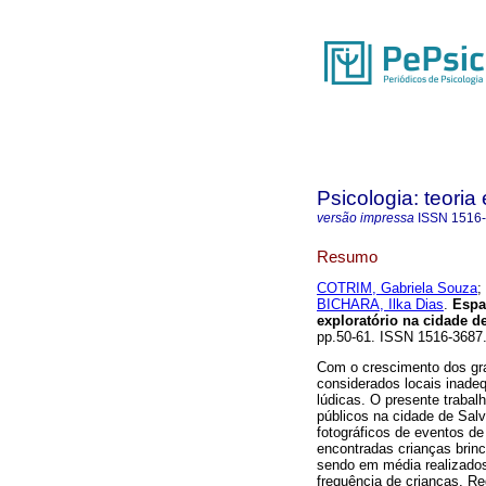
Psicologia: teoria 
versão impressa
ISSN
1516
Resumo
COTRIM, Gabriela Souza
;
BICHARA, Ilka Dias
.
Espaç
exploratório na cidade d
pp.50-61. ISSN 1516-3687
Com o crescimento dos gr
considerados locais inade
lúdicas. O presente traba
públicos na cidade de Salv
fotográficos de eventos d
encontradas crianças brinc
sendo em média realizados
frequência de crianças. Re