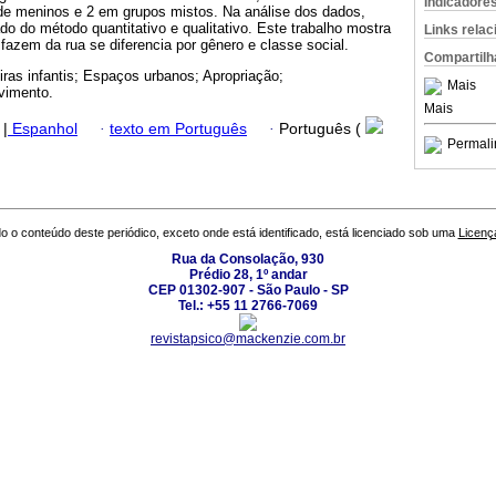
Indicadore
e meninos e 2 em grupos mistos. Na análise dos dados,
o do método quantitativo e qualitativo. Este trabalho mostra
Links rela
fazem da rua se diferencia por gênero e classe social.
Compartilh
iras infantis; Espaços urbanos; Apropriação;
Mais
vimento.
Mais
|
Espanhol
·
texto em Português
·
Português (
Permali
o o conteúdo deste periódico, exceto onde está identificado, está licenciado sob uma
Licenç
Rua da Consolação, 930
Prédio 28, 1º andar
CEP 01302-907 - São Paulo - SP
Tel.: +55 11 2766-7069
revistapsico@mackenzie.com.br