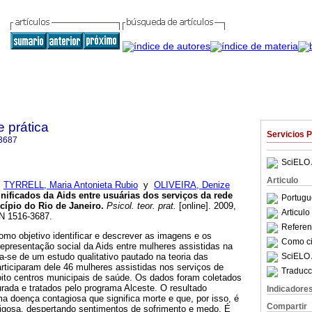
e prática
Servicios 
3687
SciELO 
Articulo
;
TYRRELL, Maria Antonieta Rubio
y
OLIVEIRA, Denize
nificados da Aids entre usuárias dos serviços da rede
Portugu
cípio do Rio de Janeiro
.
Psicol. teor. prat.
[online]. 2009,
Articul
SN 1516-3687.
Referenc
omo objetivo identificar e descrever as imagens e os
Como cit
representação social da Aids entre mulheres assistidas na
SciELO 
a-se de um estudo qualitativo pautado na teoria das
rticiparam dele 46 mulheres assistidas nos serviços de
Traducc
ito centros municipais de saúde. Os dados foram coletados
rada e tratados pelo programa Alceste. O resultado
Indicadore
a doença contagiosa que significa morte e que, por isso, é
Compartir
erigosa, despertando sentimentos de sofrimento e medo. É