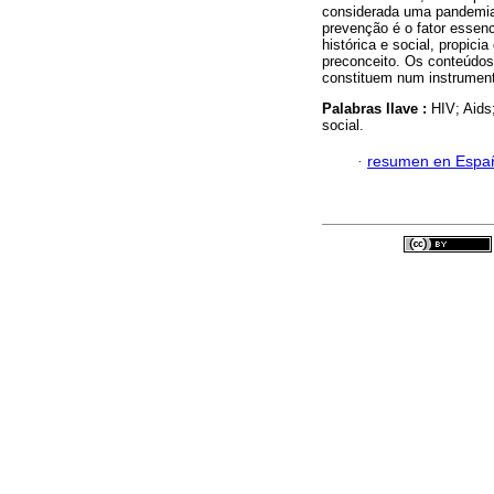
considerada uma pandemia 
prevenção é o fator essenc
histórica e social, propic
preconceito. Os conteúdos
constituem num instrumento
Palabras llave :
HIV; Aids
social.
·
resumen en Espa