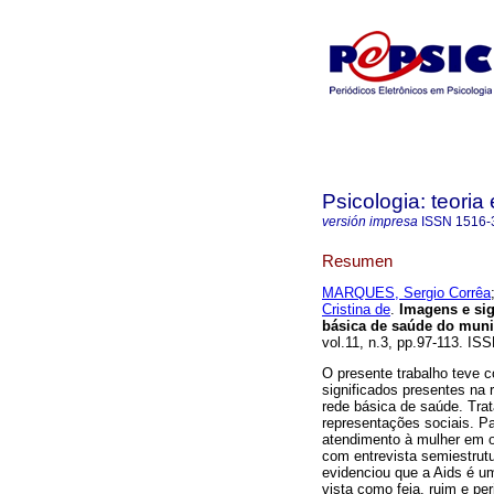
Psicologia: teoria 
versión impresa
ISSN
1516-
Resumen
MARQUES, Sergio Corrêa
Cristina de
.
Imagens e sig
básica de saúde do muni
vol.11, n.3, pp.97-113. IS
O presente trabalho teve c
significados presentes na 
rede básica de saúde. Trat
representações sociais. Pa
atendimento à mulher em o
com entrevista semiestrutu
evidenciou que a Aids é um
vista como feia, ruim e p