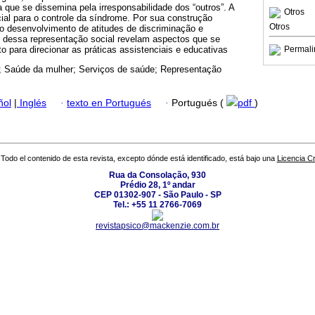
que se dissemina pela irresponsabilidade dos “outros”. A
Otros
ial para o controle da síndrome. Por sua construção
Otros
ia o desenvolvimento de atitudes de discriminação e
 dessa representação social revelam aspectos que se
 para direcionar as práticas assistenciais e educativas
Permali
; Saúde da mulher; Serviços de saúde; Representação
ñol
|
Inglés
·
texto en Portugués
·
Portugués (
pdf
)
Todo el contenido de esta revista, excepto dónde está identificado, está bajo una
Licencia 
Rua da Consolação, 930
Prédio 28, 1º andar
CEP 01302-907 - São Paulo - SP
Tel.: +55 11 2766-7069
revistapsico@mackenzie.com.br