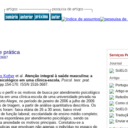
e prática
Serviços P
-3687
Journal
SciELO 
s Kother
et al.
Atenção integral à saúde masculina
:
a
Artigo
sicológico em uma clínica-escola
.
Psicol. teor. prat.
1, pp.154-170. ISSN 1516-3687.
Portugu
Artigo 
u o perfil e os motivos de busca por atendimento psicológico
lta em uma clínica-escola de uma universidade privada na
Referên
rto Alegre, no período de janeiro de 2006 a julho de 2009.
Como cit
de triagem, a partir de análise quantitativa descritiva. Os
SciELO 
s foram: faixa etária de 26 a 30 anos; baixo nível
 de função laboral; escolaridade de ensino médio completo;
Traduçã
cura espontânea por atendimento psicológico, sendo os
Enviar e
a ansiedade os motivos principais. Constatou-se a
êuticas que envolvam não apenas o indivíduo no espaço do