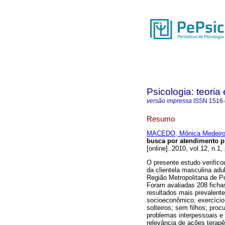
Psicologia: teoria 
versão impressa
ISSN
1516
Resumo
MACEDO, Mônica Medeiro
busca por atendimento p
[online]. 2010, vol.12, n.
O presente estudo verifico
da clientela masculina adu
Região Metropolitana de Po
Foram avaliadas 208 fichas 
resultados mais prevalente
socioeconômico; exercício
solteiros; sem filhos; pro
problemas interpessoais e 
relevância de ações terap