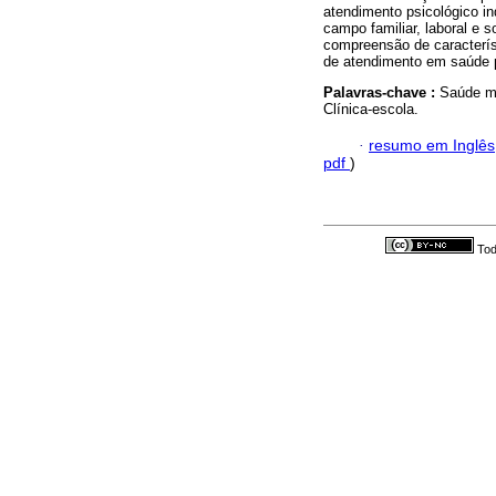
atendimento psicológico i
campo familiar, laboral e 
compreensão de característ
de atendimento em saúde p
Palavras-chave :
Saúde ma
Clínica-escola.
·
resumo em Inglês
pdf
)
Tod