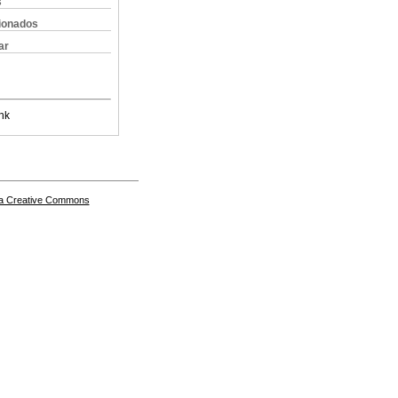
s
cionados
ar
nk
a Creative Commons