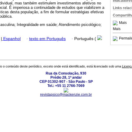
Indicadore
ndividual, mas também estimulem investimentos afetivos no
social. É imperiosa a continuidade de estudos que viabilizem a
Links rela
icas desta população, a fim de formular estratégias efetivas
Compartilh
ública.
Mais
sculina; Integralidade em saúde; Atendimento psicológico;
Mais
Permali
|
Espanhol
·
texto em Português
·
Português (
o o conteúdo deste periódico, exceto onde está identificado, está licenciado sob uma
Licenç
Rua da Consolação, 930
Prédio 28, 1º andar
CEP 01302-907 - São Paulo - SP
Tel.: +55 11 2766-7069
revistapsico@mackenzie.com.br