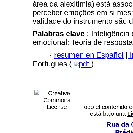
área da alexitimia) está ass
perceber emoções em si mesm
validade do instrumento são d
Palabras clave :
Inteligência
emocional; Teoria de resposta
·
resumen en Español
|
I
Portugués (
pdf
)
Todo el contenido d
está bajo una
L
Rua da 
Prédi