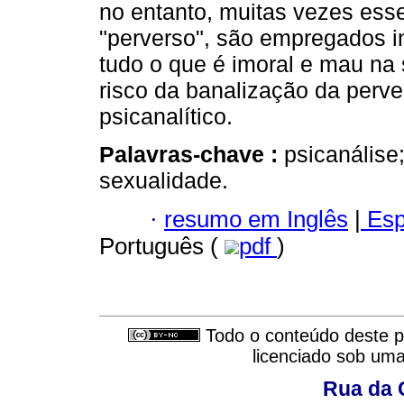
no entanto, muitas vezes ess
"perverso", são empregados i
tudo o que é imoral e mau na 
risco da banalização da perve
psicanalítico.
Palavras-chave :
psicanálise
sexualidade.
·
resumo em Inglês
|
Esp
Português (
pdf
)
Todo o conteúdo deste pe
licenciado sob um
Rua da 