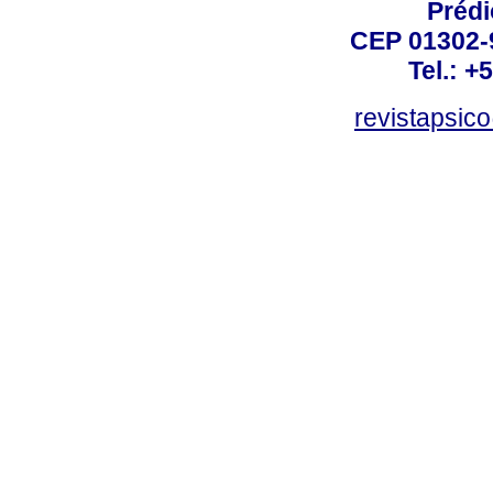
Prédi
CEP 01302-9
Tel.: +
revistapsi