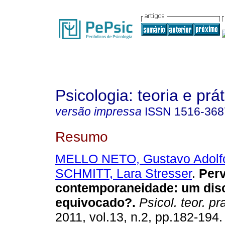
Psicologia: teoria e prát
versão impressa
ISSN
1516-368
Resumo
MELLO NETO, Gustavo Adol
SCHMITT, Lara Stresser
.
Perv
contemporaneidade
:
um dis
equivocado?
.
Psicol. teor. pra
2011, vol.13, n.2, pp.182-194