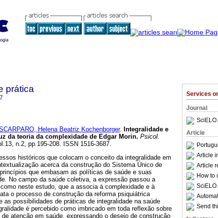
e prática
Services 
7
Journal
SciELO 
SCARPARO, Helena Beatriz Kochenborger
.
Integralidade e
Article
uz da teoria da complexidade de Edgar Morin
.
Psicol.
ol.13, n.2, pp.195-208. ISSN 1516-3687.
Portugu
Article 
essos históricos que colocam o conceito da integralidade em
textualização acerca da construção do Sistema Único de
Article 
princípios que embasam as políticas de saúde e suas
How to c
ade. No campo da saúde coletiva, a expressão passou a
SciELO 
 como neste estudo, que a associa à complexidade e à
gata o processo de construção da reforma psiquiátrica
Automati
obre as possibilidades de práticas de integralidade na saúde
Send thi
gralidade é percebido como imbricado em toda reflexão sobre
de atenção em saúde, expressando o desejo de construção