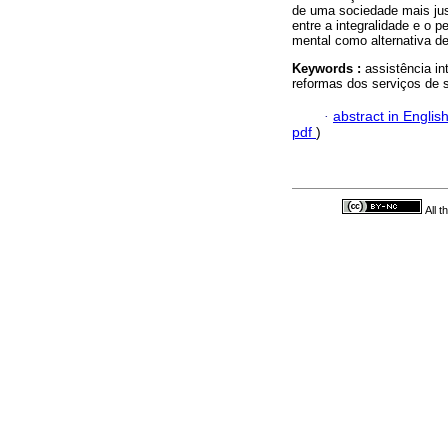
de uma sociedade mais jus
entre a integralidade e o
mental como alternativa d
Keywords :
assistência i
reformas dos serviços de s
·
abstract in Englis
pdf
)
All 