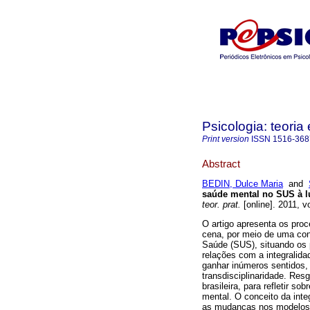
Psicologia: teoria 
Print version
ISSN
1516-368
Abstract
BEDIN, Dulce Maria
and
saúde mental no SUS à l
teor. prat.
[online]. 2011, v
O artigo apresenta os proc
cena, por meio de uma con
Saúde (SUS), situando os 
relações com a integralid
ganhar inúmeros sentidos,
transdisciplinaridade. Res
brasileira, para refletir s
mental. O conceito da inte
as mudanças nos modelos 