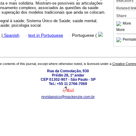
Indicators
ta e mais solidária. Mostram‑se possíveis as articulações
 pensamento complexo, associados às questões da saúde
Related lin
e superação dos modelos tradicionais que ainda se colocam.
Share
ntegral à saúde; Sistema Único de Saúde; saúde mental;
More
aúde; psicologia social.
More
h
|
Spanish
·
text in Portuguese
·
Portuguese (
Permali
the contents of this journal, except where otherwise noted, is licensed under a
Creative Common
Rua da Consolação, 930
Prédio 28, 1º andar
CEP 01302-907 - São Paulo - SP
Tel.: +55 11 2766-7069
revistapsico@mackenzie.com.br