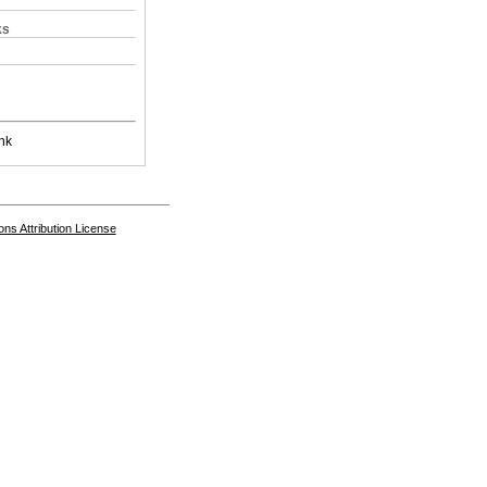
ks
nk
s Attribution License