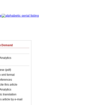
on Demand
Analytics
ese (pdf)
in xml format
references
ite this article
Analytics
c translation
s article by e-mail