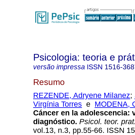
Psicologia: teoria e prát
versão impressa
ISSN
1516-368
Resumo
REZENDE, Adryene Milanez
;
Virgínia Torres
e
MODENA, Ce
Cáncer en la adolescencia
:
v
diagnóstico
.
Psicol. teor. prat
vol.13, n.3, pp.55-66. ISSN 1