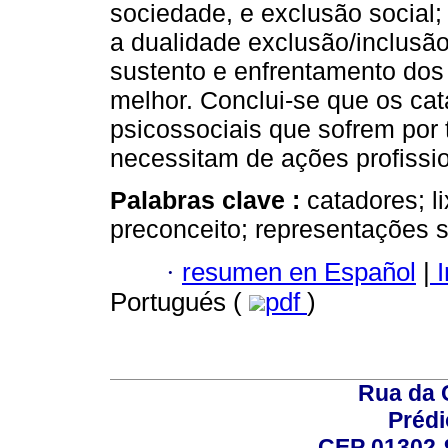
sociedade, e exclusão social
a dualidade exclusão/inclusã
sustento e enfrentamento dos 
melhor. Conclui-se que os cat
psicossociais que sofrem por t
necessitam de ações profissio
Palabras clave :
catadores; l
preconceito; representações s
·
resumen en Español
|
I
Portugués (
pdf
)
Rua da 
Prédi
CEP 01302-9