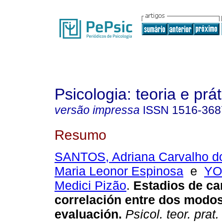
Psicologia: teoria e prát
versão impressa
ISSN
1516-368
Resumo
SANTOS, Adriana Carvalho d
Maria Leonor Espinosa
e
YO
Medici Pizão
.
Estadios de c
correlación entre dos modo
evaluación
.
Psicol. teor. prat.