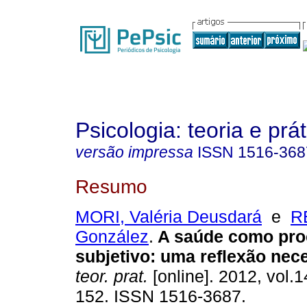
Psicologia: teoria e prát
versão impressa
ISSN
1516-368
Resumo
MORI, Valéria Deusdará
e
R
González
.
A saúde como pr
subjetivo
:
uma reflexão nec
teor. prat.
[online]. 2012, vol.1
152. ISSN 1516-3687.