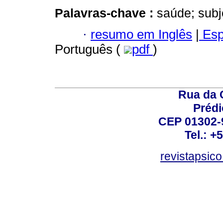
Palavras-chave :
saúde; subje
·
resumo em Inglês
|
Esp
Português (
pdf
)
Rua da 
Prédi
CEP 01302-9
Tel.: +
revistapsi