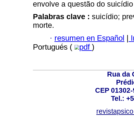
envolve a questão do suicídio
Palabras clave :
suicídio; pr
morte.
·
resumen en Español
|
I
Portugués (
pdf
)
Rua da 
Prédi
CEP 01302-9
Tel.: +
revistapsi