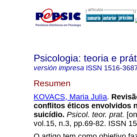
Psicologia: teoria e prát
versión impresa
ISSN
1516-368
Resumen
KOVACS, Maria Julia
.
Revisão
conflitos éticos envolvidos 
suicídio
.
Psicol. teor. prat.
[on
vol.15, n.3, pp.69-82. ISSN 1
O artigo tem como objetivo fa