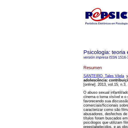
Psicologia: teoria 
versión impresa
ISSN
1516-
Resumen
SANTEIRO, Tales Vilela
adolescência
:
contribuiç
[online]. 2013, vol.15, n.3
O abuso sexual infantil/ado
cinema o torna visível e o
favorecendo sua discussão.
comerciais/ficcionais sobr
caracterizar como são fil
abusadores, desfechos de c
títulos foram buscados em
psicólogos que utilizam fi
preestabelecidos, e as ob