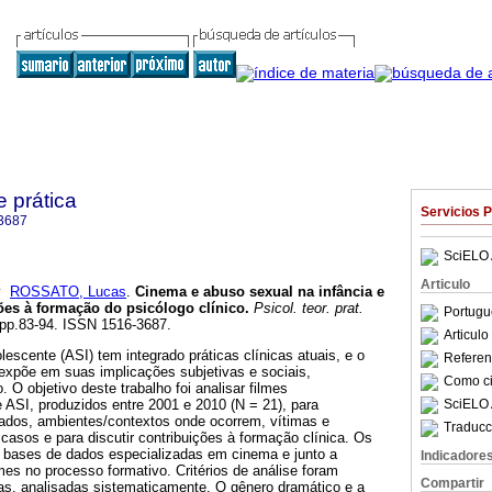
e prática
Servicios 
3687
SciELO 
Articulo
y
ROSSATO, Lucas
.
Cinema e abuso sexual na infância e
ões à formação do psicólogo clínico
.
Psicol. teor. prat.
Portugu
, pp.83-94. ISSN 1516-3687.
Articul
lescente (ASI) tem integrado práticas clínicas atuais, e o
Referenc
 expõe em suas implicações subjetivas e sociais,
Como cit
 O objetivo deste trabalho foi analisar filmes
SciELO 
e ASI, produzidos entre 2001 e 2010 (N = 21), para
mados, ambientes/contextos onde ocorrem, vítimas e
Traducc
asos e para discutir contribuições à formação clínica. Os
 bases de dados especializadas em cinema e junto a
Indicadore
lmes no processo formativo. Critérios de análise foram
Compartir
ras, analisadas sistematicamente. O gênero dramático e a