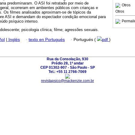
ana predominaram. O ASI foi retratado por meio de
Otros
 geral, ocorreram em ambientes públicos com crianças e
Otros
s. Os filmes analisados aproximam-se de tópicos da
sobre ASI e demandam do espectador condição emocional para
eúdo psíquico intenso.
Permali
adolescente; psicologia clínica; filme; agressões sexuais.
ñol
|
Inglés
·
texto en Portugués
·
Portugués (
pdf
)
Rua da Consolação, 930
Prédio 28, 1º andar
CEP 01302-907 - São Paulo - SP
Tel.: +55 11 2766-7069
revistapsico@mackenzie.com.br