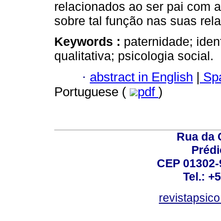
relacionados ao ser pai com a
sobre tal função nas suas rel
Keywords :
paternidade; ident
qualitativa; psicologia social.
·
abstract in English
|
Spa
Portuguese (
pdf
)
Rua da 
Prédi
CEP 01302-9
Tel.: +
revistapsi