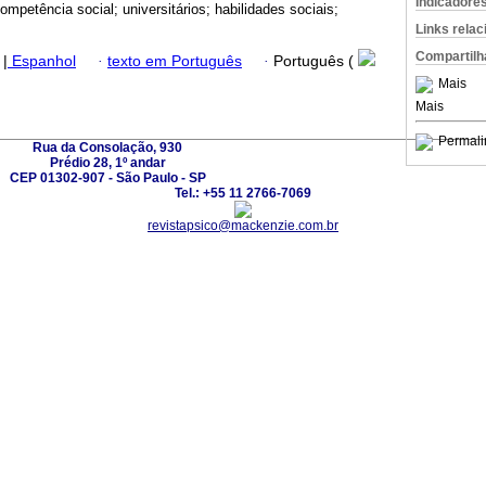
Indicadore
ompetência social; universitários; habilidades sociais;
Links rela
Compartilh
|
Espanhol
·
texto em Português
·
Português (
Mais
Mais
Permali
Rua da Consolação, 930
Prédio 28, 1º andar
CEP 01302-907 - São Paulo - SP
Tel.: +55 11 2766-7069
revistapsico@mackenzie.com.br