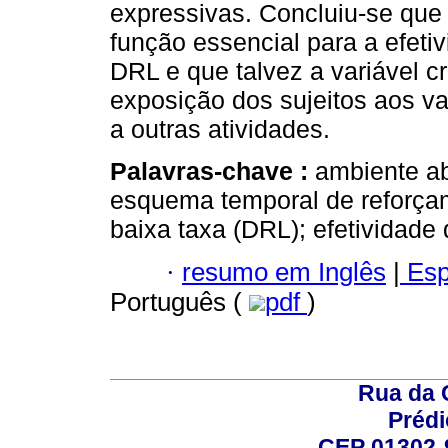
expressivas. Concluiu‑se que
função essencial para a efet
DRL e que talvez a variável cr
exposição dos sujeitos aos v
a outras atividades.
Palavras-chave :
ambiente ab
esquema temporal de reforçam
baixa taxa (DRL); efetividad
·
resumo em Inglês
|
Esp
Português (
pdf
)
Rua da 
Prédi
CEP 01302-9