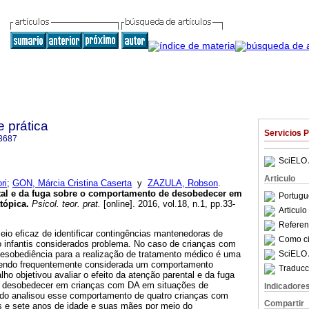
e prática
Servicios 
3687
SciELO 
Articulo
ri
;
GON, Márcia Cristina Caserta
y
ZAZULA, Robson
.
ntal e da fuga sobre o comportamento de desobedecer em
Portugu
tópica
.
Psicol. teor. prat.
[online]. 2016, vol.18, n.1, pp.33-
Articul
Referenc
eio eficaz de identificar contingências mantenedoras de
Como cit
infantis considerados problema. No caso de crianças com
SciELO 
 desobediência para a realização de tratamento médico é uma
endo frequentemente considerada um comportamento
Traducc
ho objetivou avaliar o efeito da atenção parental e da fuga
 desobedecer em crianças com DA em situações de
Indicadore
udo analisou esse comportamento de quatro crianças com
Compartir
ês e sete anos de idade e suas mães por meio do