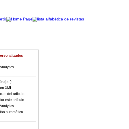
Personalizados
Analytics
és (pdf)
o en XML
ias del artículo
ar este artículo
Analytics
ión automática
s