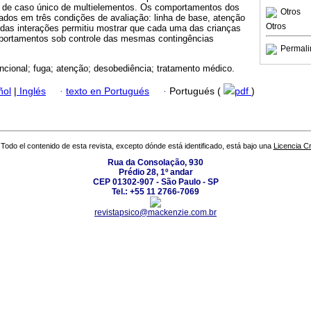
l de caso único de multielementos. Os comportamentos dos
Otros
ados em três condições de avaliação: linha de base, atenção
Otros
l das interações permitiu mostrar que cada uma das crianças
mportamentos sob controle das mesmas contingências
Permali
uncional; fuga; atenção; desobediência; tratamento médico.
ñol
|
Inglés
·
texto en Portugués
·
Portugués (
pdf
)
Todo el contenido de esta revista, excepto dónde está identificado, está bajo una
Licencia 
Rua da Consolação, 930
Prédio 28, 1º andar
CEP 01302-907 - São Paulo - SP
Tel.: +55 11 2766-7069
revistapsico@mackenzie.com.br