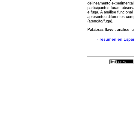
delineamento experimenta
participantes foram observ
e fuga. A análise funciona
apresentou diferentes co
(atenção/fuga).
Palabras llave :
análise f
·
resumen en Espa