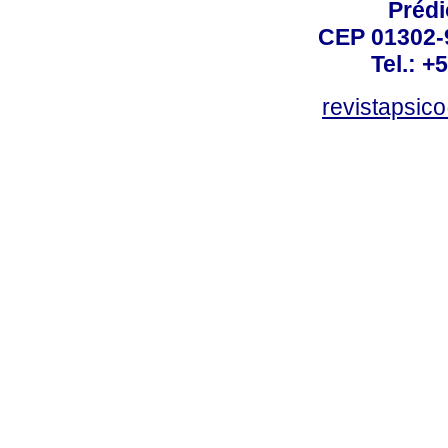
Prédi
CEP 01302-9
Tel.: +
revistapsi