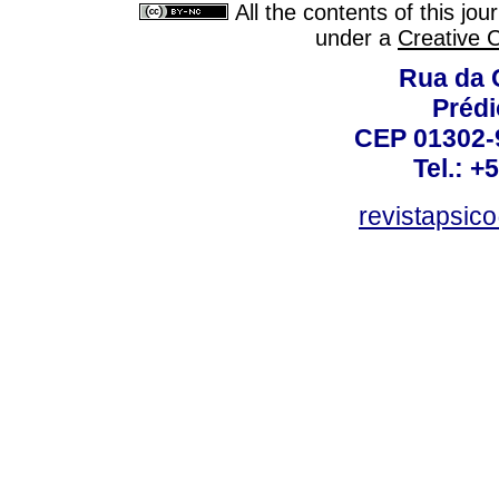
All the contents of this jo
under a
Creative 
Rua da 
Prédi
CEP 01302-9
Tel.: +
revistapsi