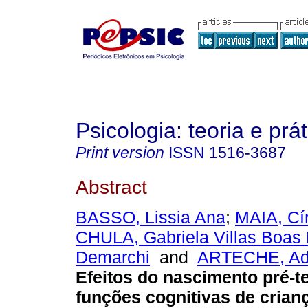
Psicologia: teoria e prát
Print version
ISSN
1516-3687
Abstract
BASSO, Lissia Ana
;
MAIA, Cí
CHULA, Gabriela Villas Boas
Demarchi
and
ARTECHE, Adr
Efeitos do nascimento pré-t
funções cognitivas de crian