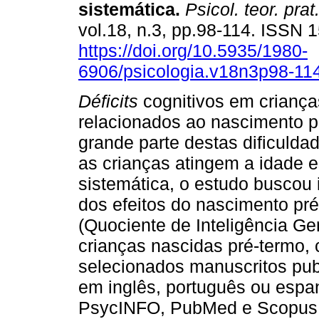
sistemática
.
Psicol. teor. prat
vol.18, n.3, pp.98-114. ISSN
https://doi.org/10.5935/1980-
6906/psicologia.v18n3p98-11
Déficits
cognitivos em criança
relacionados ao nascimento p
grande parte destas dificuld
as crianças atingem a idade e
sistemática, o estudo buscou 
dos efeitos do nascimento pr
(Quociente de Inteligência G
crianças nascidas pré-termo,
selecionados manuscritos pub
em inglês, português ou espan
PsycINFO, PubMed e Scopus. N