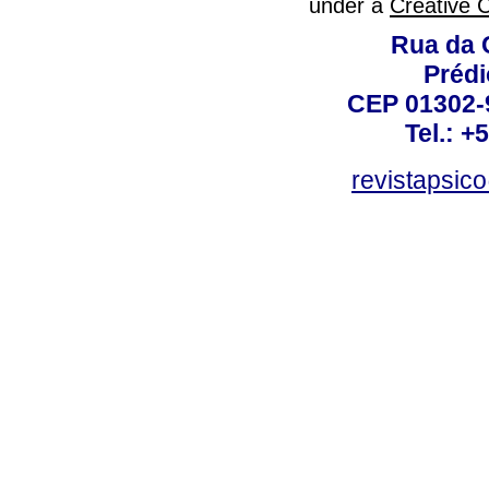
under a
Creative 
Rua da 
Prédi
CEP 01302-9
Tel.: +
revistapsi