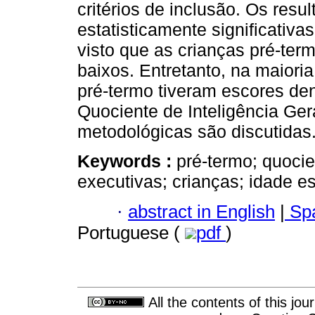
critérios de inclusão. Os resu
estatisticamente significativa
visto que as crianças pré-te
baixos. Entretanto, na maiori
pré-termo tiveram escores den
Quociente de Inteligência Gera
metodológicas são discutidas
Keywords :
pré-termo; quocie
executivas; crianças; idade es
·
abstract in English
|
Spa
Portuguese (
pdf
)
All the contents of this jo