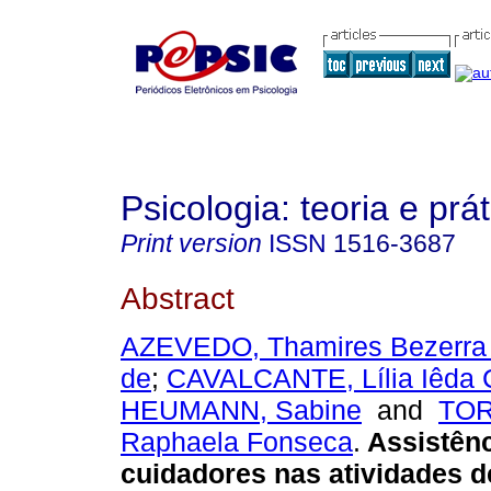
Psicologia: teoria e prát
Print version
ISSN
1516-3687
Abstract
AZEVEDO, Thamires Bezerra
de
;
CAVALCANTE, Lília Iêda
HEUMANN, Sabine
and
TOR
Raphaela Fonseca
.
Assistên
cuidadores nas atividades 