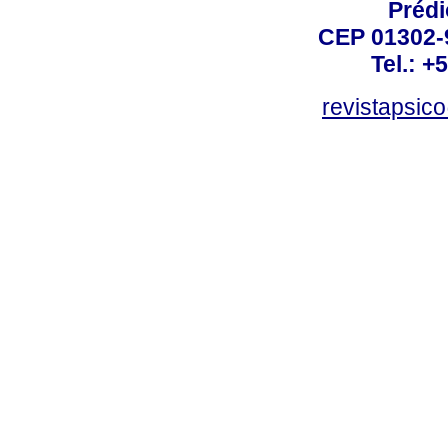
Prédi
CEP 01302-9
Tel.: +
revistapsi